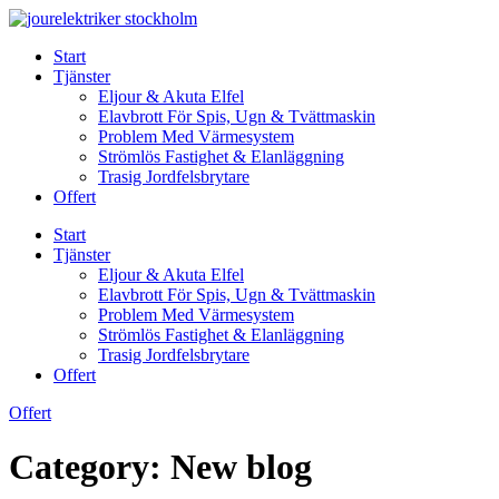
Skip
to
Start
content
Tjänster
Eljour & Akuta Elfel
Elavbrott För Spis, Ugn & Tvättmaskin
Problem Med Värmesystem
Strömlös Fastighet & Elanläggning
Trasig Jordfelsbrytare
Offert
Start
Tjänster
Eljour & Akuta Elfel
Elavbrott För Spis, Ugn & Tvättmaskin
Problem Med Värmesystem
Strömlös Fastighet & Elanläggning
Trasig Jordfelsbrytare
Offert
Offert
Category:
New blog