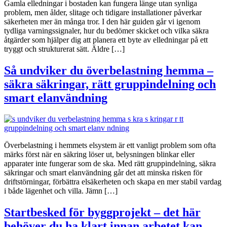
Gamla elledningar i bostaden kan fungera länge utan synliga
problem, men ålder, slitage och tidigare installationer påverkar
säkerheten mer än många tror. I den här guiden går vi igenom
tydliga varningssignaler, hur du bedömer skicket och vilka säkra
åtgärder som hjälper dig att planera ett byte av elledningar på ett
tryggt och strukturerat sätt. Äldre […]
Så undviker du överbelastning hemma –
säkra säkringar, rätt gruppindelning och
smart elanvändning
Överbelastning i hemmets elsystem är ett vanligt problem som ofta
märks först när en säkring löser ut, belysningen blinkar eller
apparater inte fungerar som de ska. Med rätt gruppindelning, säkra
säkringar och smart elanvändning går det att minska risken för
driftstörningar, förbättra elsäkerheten och skapa en mer stabil vardag
i både lägenhet och villa. Jämn […]
Startbesked för byggprojekt – det här
behöver du ha klart innan arbetet kan