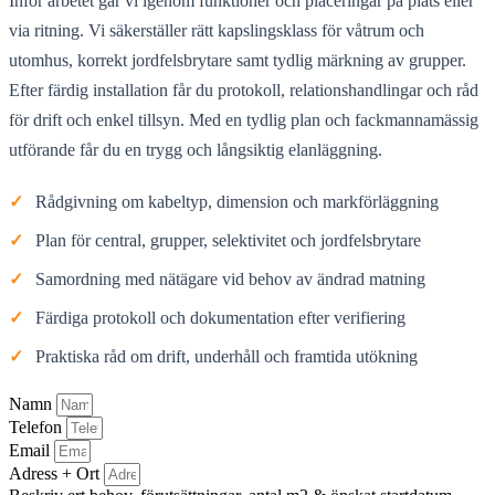
Inför arbetet går vi igenom funktioner och placeringar på plats eller
via ritning. Vi säkerställer rätt kapslingsklass för våtrum och
utomhus, korrekt jordfelsbrytare samt tydlig märkning av grupper.
Efter färdig installation får du protokoll, relationshandlingar och råd
för drift och enkel tillsyn. Med en tydlig plan och fackmannamässig
utförande får du en trygg och långsiktig elanläggning.
✓
Rådgivning om kabeltyp, dimension och markförläggning
✓
Plan för central, grupper, selektivitet och jordfelsbrytare
✓
Samordning med nätägare vid behov av ändrad matning
✓
Färdiga protokoll och dokumentation efter verifiering
✓
Praktiska råd om drift, underhåll och framtida utökning
Namn
Telefon
Email
Adress + Ort