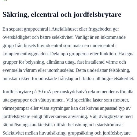
Säkring, elcentral och jordfelsbrytare
En separat gruppcentral i Attefallshuset eller friggeboden ger
överskådlighet och bättre selektivitet. Vanligt är en inkommande
grupp från husets huvudcentral som matar en undercentral i
komplementbyggnaden. Dela upp grupperna efter funktion. Ha egna
grupper för belysning, allmänna uttag, fast installerad värme och
eventuella våtrum eller utomhusdelar. Detta underlättar felsökning,
minskar risken för oönskade frånslag och bidrar till högre elsäkerhet.
Jordfelsbrytare på 30 mA personskyddsnivå rekommenderas för alla
uttagsgrupper och våtutrymmen. Vid specifika laster som motorer,
värmepumpar eller vissa styrningar kan det krävas anpassad typ av
jordfelsbrytare enligt tillverkarens anvisning. Välj dvärgbrytare med
rätt utlösningskarakteristik utifrån belastning och startströmmar.
Selektivitet mellan huvudsäkring, gruppsäkring och jordfelsbrytare