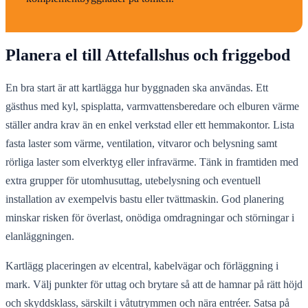
Planera el till Attefallshus och friggebod
En bra start är att kartlägga hur byggnaden ska användas. Ett
gästhus med kyl, spisplatta, varmvattensberedare och elburen värme
ställer andra krav än en enkel verkstad eller ett hemmakontor. Lista
fasta laster som värme, ventilation, vitvaror och belysning samt
rörliga laster som elverktyg eller infravärme. Tänk in framtiden med
extra grupper för utomhusuttag, utebelysning och eventuell
installation av exempelvis bastu eller tvättmaskin. God planering
minskar risken för överlast, onödiga omdragningar och störningar i
elanläggningen.
Kartlägg placeringen av elcentral, kabelvägar och förläggning i
mark. Välj punkter för uttag och brytare så att de hamnar på rätt höjd
och skyddsklass, särskilt i våtutrymmen och nära entréer. Satsa på