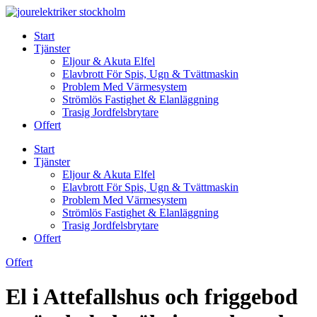
Skip
to
Start
content
Tjänster
Eljour & Akuta Elfel
Elavbrott För Spis, Ugn & Tvättmaskin
Problem Med Värmesystem
Strömlös Fastighet & Elanläggning
Trasig Jordfelsbrytare
Offert
Start
Tjänster
Eljour & Akuta Elfel
Elavbrott För Spis, Ugn & Tvättmaskin
Problem Med Värmesystem
Strömlös Fastighet & Elanläggning
Trasig Jordfelsbrytare
Offert
Offert
El i Attefallshus och friggebod