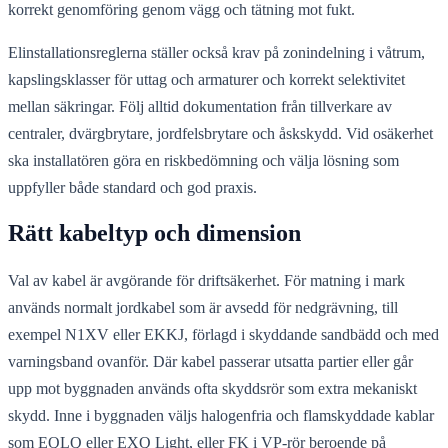
korrekt genomföring genom vägg och tätning mot fukt.
Elinstallationsreglerna ställer också krav på zonindelning i våtrum,
kapslingsklasser för uttag och armaturer och korrekt selektivitet
mellan säkringar. Följ alltid dokumentation från tillverkare av
centraler, dvärgbrytare, jordfelsbrytare och åskskydd. Vid osäkerhet
ska installatören göra en riskbedömning och välja lösning som
uppfyller både standard och god praxis.
Rätt kabeltyp och dimension
Val av kabel är avgörande för driftsäkerhet. För matning i mark
används normalt jordkabel som är avsedd för nedgrävning, till
exempel N1XV eller EKKJ, förlagd i skyddande sandbädd och med
varningsband ovanför. Där kabel passerar utsatta partier eller går
upp mot byggnaden används ofta skyddsrör som extra mekaniskt
skydd. Inne i byggnaden väljs halogenfria och flamskyddade kablar
som EQLQ eller EXQ Light, eller FK i VP-rör beroende på