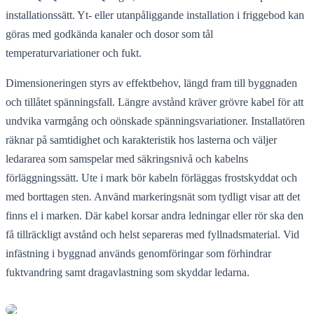
installationssätt. Yt- eller utanpåliggande installation i friggebod kan
göras med godkända kanaler och dosor som tål
temperaturvariationer och fukt.
Dimensioneringen styrs av effektbehov, längd fram till byggnaden
och tillåtet spänningsfall. Längre avstånd kräver grövre kabel för att
undvika varmgång och oönskade spänningsvariationer. Installatören
räknar på samtidighet och karakteristik hos lasterna och väljer
ledararea som samspelar med säkringsnivå och kabelns
förläggningssätt. Ute i mark bör kabeln förläggas frostskyddat och
med borttagen sten. Använd markeringsnät som tydligt visar att det
finns el i marken. Där kabel korsar andra ledningar eller rör ska den
få tillräckligt avstånd och helst separeras med fyllnadsmaterial. Vid
infästning i byggnad används genomföringar som förhindrar
fuktvandring samt dragavlastning som skyddar ledarna.