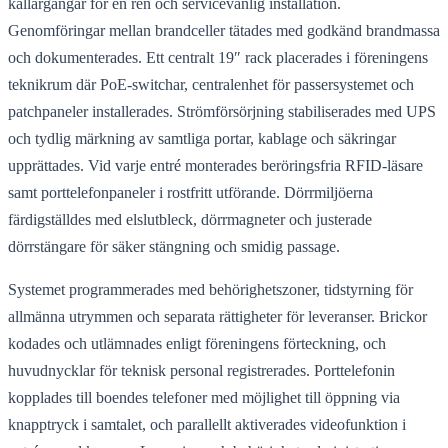
källargångar för en ren och servicevänlig installation.
Genomföringar mellan brandceller tätades med godkänd brandmassa
och dokumenterades. Ett centralt 19″ rack placerades i föreningens
teknikrum där PoE-switchar, centralenhet för passersystemet och
patchpaneler installerades. Strömförsörjning stabiliserades med UPS
och tydlig märkning av samtliga portar, kablage och säkringar
upprättades. Vid varje entré monterades beröringsfria RFID-läsare
samt porttelefonpaneler i rostfritt utförande. Dörrmiljöerna
färdigställdes med elslutbleck, dörrmagneter och justerade
dörrstängare för säker stängning och smidig passage.
Systemet programmerades med behörighetszoner, tidstyrning för
allmänna utrymmen och separata rättigheter för leveranser. Brickor
kodades och utlämnades enligt föreningens förteckning, och
huvudnycklar för teknisk personal registrerades. Porttelefonin
kopplades till boendes telefoner med möjlighet till öppning via
knapptryck i samtalet, och parallellt aktiverades videofunktion i