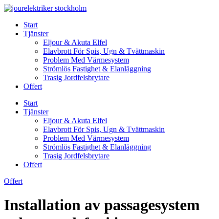
Skip
to
Start
content
Tjänster
Eljour & Akuta Elfel
Elavbrott För Spis, Ugn & Tvättmaskin
Problem Med Värmesystem
Strömlös Fastighet & Elanläggning
Trasig Jordfelsbrytare
Offert
Start
Tjänster
Eljour & Akuta Elfel
Elavbrott För Spis, Ugn & Tvättmaskin
Problem Med Värmesystem
Strömlös Fastighet & Elanläggning
Trasig Jordfelsbrytare
Offert
Offert
Installation av passagesystem