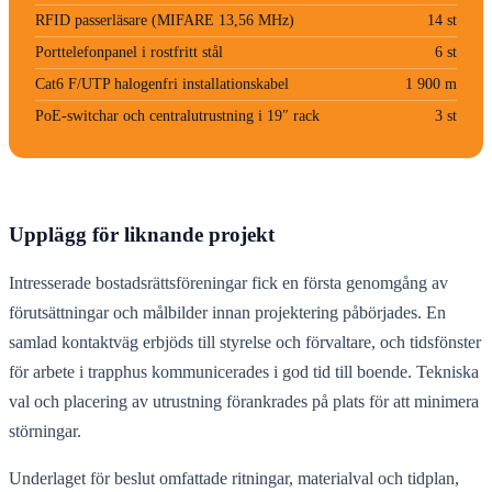
RFID passerläsare (MIFARE 13,56 MHz)
14 st
Porttelefonpanel i rostfritt stål
6 st
Cat6 F/UTP halogenfri installationskabel
1 900 m
PoE-switchar och centralutrustning i 19″ rack
3 st
Upplägg för liknande projekt
Intresserade bostadsrättsföreningar fick en första genomgång av
förutsättningar och målbilder innan projektering påbörjades. En
samlad kontaktväg erbjöds till styrelse och förvaltare, och tidsfönster
för arbete i trapphus kommunicerades i god tid till boende. Tekniska
val och placering av utrustning förankrades på plats för att minimera
störningar.
Underlaget för beslut omfattade ritningar, materialval och tidplan,