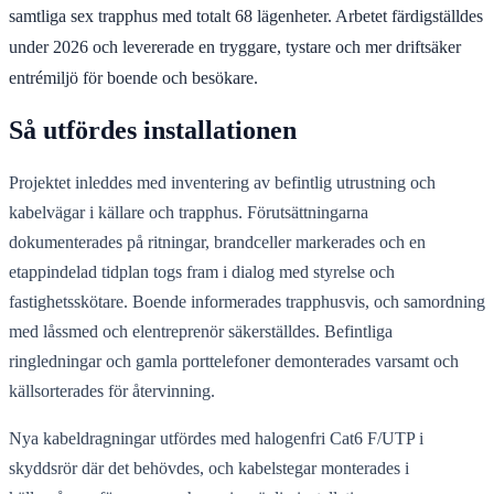
samtliga sex trapphus med totalt 68 lägenheter. Arbetet färdigställdes
under 2026 och levererade en tryggare, tystare och mer driftsäker
entrémiljö för boende och besökare.
Så utfördes installationen
Projektet inleddes med inventering av befintlig utrustning och
kabelvägar i källare och trapphus. Förutsättningarna
dokumenterades på ritningar, brandceller markerades och en
etappindelad tidplan togs fram i dialog med styrelse och
fastighetsskötare. Boende informerades trapphusvis, och samordning
med låssmed och elentreprenör säkerställdes. Befintliga
ringledningar och gamla porttelefoner demonterades varsamt och
källsorterades för återvinning.
Nya kabeldragningar utfördes med halogenfri Cat6 F/UTP i
skyddsrör där det behövdes, och kabelstegar monterades i