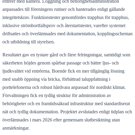
entréer med kamera. Loggning och behörighetsadministration
anpassades till föreningens rutiner och hanterades enligt gällande
integritetskrav. Funktionstester genomfördes trapphus för trapphus,
inklusive strömbortfallsprov och återstartstester, varefter systemet
driftsattes och överlämnades med dokumentation, kopplingsscheman
och utbildning till styrelsen.
Resultatet gav en tystare gård och färre felringningar, samtidigt som
säkerheten höjdes genom spårbar passage och bättre ljus- och
ljudkvalitet vid entréerna. Boende fick en mer tillgänglig lösning
med snabb öppning via bricka, förbättrad taluppfattning i
porttelefonerna och robust hårdvara anpassad för nordiskt klimat.
Förvaltningen fick en tydlig struktur för administration av
behörigheter och en framtidssäkrad infrastruktur med standardiserat
nät och tydlig dokumentation. Projektet avslutades enligt tidplan och
överlämnades i mars 2026 efter gemensam slutbesiktning utan
anmärkningar.