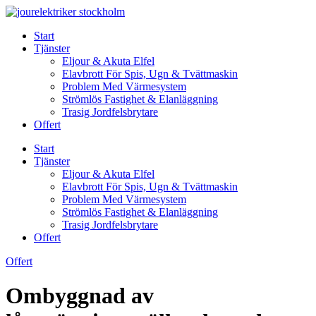
Skip
to
Start
content
Tjänster
Eljour & Akuta Elfel
Elavbrott För Spis, Ugn & Tvättmaskin
Problem Med Värmesystem
Strömlös Fastighet & Elanläggning
Trasig Jordfelsbrytare
Offert
Start
Tjänster
Eljour & Akuta Elfel
Elavbrott För Spis, Ugn & Tvättmaskin
Problem Med Värmesystem
Strömlös Fastighet & Elanläggning
Trasig Jordfelsbrytare
Offert
Offert
Ombyggnad av