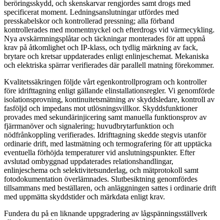
beröringsskydd, och skenskarvar rengjordes samt drogs med
specificerat moment. Ledningsanslutningar utfördes med
presskabelskor och kontrollerad pressning; alla förband
kontrollerades med momentnyckel och efterdrogs vid värmecykling.
Nya avskärmningsplåtar och täckningar monterades för att uppnå
krav på åtkomlighet och IP-klass, och tydlig märkning av fack,
brytare och kretsar uppdaterades enligt enlinjeschemat. Mekaniska
och elektriska spärrar verifierades där parallell matning förekommer.
Kvalitetssäkringen följde vårt egenkontrollprogram och kontroller
före idrifttagning enligt gällande elinstallationsregler. Vi genomförde
isolationsprovning, kontinuitetsmätning av skyddsledare, kontroll av
fasföljd och impedans mot utlösningsvillkor. Skyddsfunktioner
provades med sekundärinjicering samt manuella funktionsprov av
fjärrmanöver och signalering; huvudbrytarfunktion och
nödfrånkoppling verifierades. Idrifttagning skedde stegvis utanför
ordinarie drift, med lastmätning och termografering för att upptäcka
eventuella förhöjda temperaturer vid anslutningspunkter. Efter
avslutad ombyggnad uppdaterades relationshandlingar,
enlinjeschema och selektivitetsunderlag, och mätprotokoll samt
fotodokumentation överlämnades. Slutbesiktning genomfördes
tillsammans med beställaren, och anläggningen sattes i ordinarie drift
med uppmätta skyddstider och märkdata enligt krav.
Fundera du på en liknande uppgradering av lågspänningsställverk