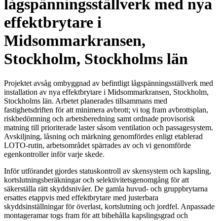
lågspänningsställverk med nya
effektbrytare i
Midsommarkransen,
Stockholm, Stockholms län
Projektet avsåg ombyggnad av befintligt lågspänningsställverk med
installation av nya effektbrytare i Midsommarkransen, Stockholm,
Stockholms län. Arbetet planerades tillsammans med
fastighetsdriften för att minimera avbrott; vi tog fram avbrottsplan,
riskbedömning och arbetsberedning samt ordnade provisorisk
matning till prioriterade laster såsom ventilation och passagesystem.
Avskiljning, låsning och märkning genomfördes enligt etablerad
LOTO-rutin, arbetsområdet spärrades av och vi genomförde
egenkontroller inför varje skede.
Inför utförandet gjordes statuskontroll av skensystem och kapsling,
kortslutningsberäkningar och selektivitetsgenomgång för att
säkerställa rätt skyddsnivåer. De gamla huvud- och gruppbrytarna
ersattes etappvis med effektbrytare med justerbara
skyddsinställningar för överlast, kortslutning och jordfel. Anpassade
montageramar togs fram för att bibehålla kapslingsgrad och